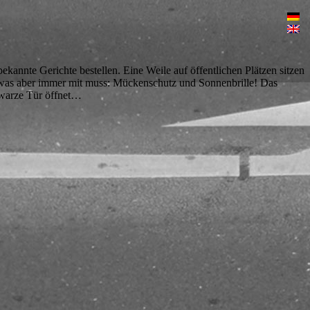
annte Gerichte bestellen. Eine Weile auf öffentlichen Plätzen sitzen
, was aber immer mit muss: Mückenschutz und Sonnenbrille! Das
chwarze Tür öffnet…