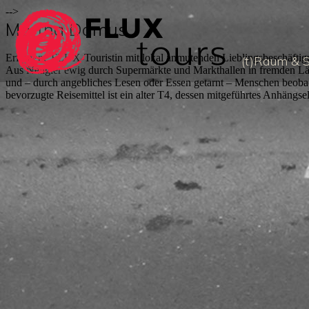
-->
Martha Damus
Erfahrene FLUX-Touristin mit lokal anmutenden Lieblingsbeschäftigu
(t)Raum & 
Aus Neugier ewig durch Supermärkte und Markthallen in fremden Lände
und – durch angebliches Lesen oder Essen getarnt – Menschen beoba
bevorzugte Reisemittel ist ein alter T4, dessen mitgeführtes Anhängs