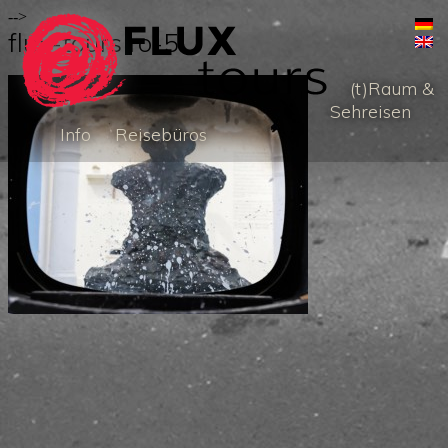
-->
flux-tours ro-5
(t)Raum &
Sehreisen
Info
Reisebüros