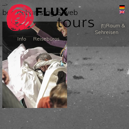
-->
ben geburtstag 5 web
(t)Raum &
Sehreisen
Info
Reisebüros