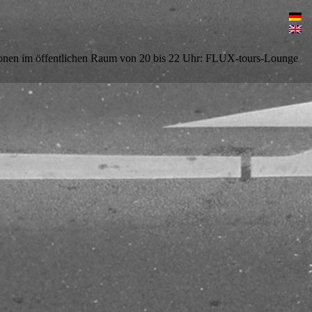
tionen im öffentlichen Raum von 20 bis 22 Uhr: FLUX-tours-Lounge